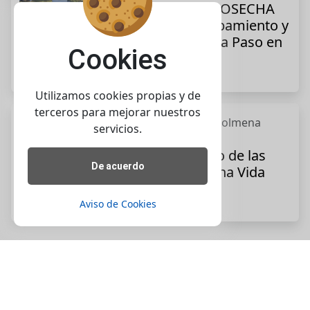
Guía para la COSECHA
de MIEL: Equipamiento y
Proceso Paso a Paso en
Cookies
la Apicultura
2023-09-11 21:57:35
Utilizamos cookies propias y de
terceros para mejorar nuestros
Productos de la colmena
servicios.
Jalea Real: El
Superalimento de las
De acuerdo
Abejas para una Vida
Excepcional
Aviso de Cookies
2023-02-10 19:37:54
© 2026 ApiConociendo - Todos los Derechos
Reservados.
.
Politicas de privacidad
Uso de imágenes
.
.
Aviso de cookies
Contacto